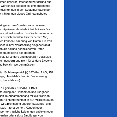
hmen unserer Datenschutzerklärung auf.
, werden sie gebeten die entsprechende
okies können in den Systemeinstellungen
schränkungen dieses Onlineangebotes
eingesetzten Cookies kann bei einer
te http://www.aboutads.info/choices/</a>
com erklärt werden. Des Weiteren kann die
 erreicht werden. Bitte beachten Sie,
rden können.Löschung von Daten. Die von
r in ihrer Verarbeitung eingeschränkt.
n die bei uns gespeicherten Daten
Löschung keine gesetzlichen
 sie für andere und gesetzlich zulässige
den gesperrt und nicht für andere Zwecke
en aufbewahrt werden müssen.
für 10 Jahre gemäß §§ 147 Abs. 1 AO, 257
lege, Handelsbücher, für Besteuerung
 (Handelsbriefe).
r 7 J gemäß § 132 Abs. 1 BAO
ufstellung der Einnahmen und Ausgaben,
agen im Zusammenhang mit elektronisch
an Nichtunternehmer in EU-Mitgliedstaaten
 wird.Erbringung unserer satzungs- und
ützer, Interessenten, Kunden oder
über vertragliche Leistungen anbieten oder
 werden oder selbst Empfänger von