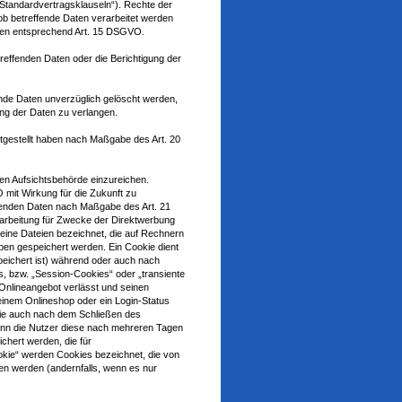
 „Standardvertragsklauseln“). Rechte der
ob betreffende Daten verarbeitet werden
aten entsprechend Art. 15 DSGVO.
reffenden Daten oder die Berichtigung der
de Daten unverzüglich gelöscht werden,
ng der Daten zu verlangen.
itgestellt haben nach Maßgabe des Art. 20
en Aufsichtsbehörde einzureichen.
O mit Wirkung für die Zukunft zu
ffenden Daten nach Maßgabe des Art. 21
arbeitung für Zwecke der Direktwerbung
eine Dateien bezeichnet, die auf Rechnern
ben gespeichert werden. Ein Cookie dient
eichert ist) während oder auch nach
, bzw. „Session-Cookies“ oder „transiente
Onlineangebot verlässt und seinen
einem Onlineshop oder ein Login-Status
die auch nach dem Schließen des
enn die Nutzer diese nach mehreren Tagen
chert werden, die für
kie“ werden Cookies bezeichnet, die von
ten werden (andernfalls, wenn es nur