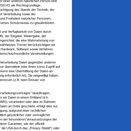
er einer anderen natürlichen Person eine
 d DSGVO als Rechtsgrundlage.
chtigung des Stands der Technik, der
r Verarbeitung sowie der
 und Freiheiten natürlicher Personen,
senes Schutzniveau zu gewährleisten.
t und Verfügbarkeit von Daten durch
fs, der Eingabe, Weitergabe, der
ingerichtet, die eine Wahrnehmung von
hrleisten. Ferner berücksichtigen wir
 Hardware, Software sowie Verfahren,
enschutzfreundliche Voreinstellungen
r Verarbeitung Daten gegenüber anderen
e übermitteln oder ihnen sonst Zugriff auf
. wenn eine Übermittlung der Daten an
g erforderlich ist), Sie eingewilligt haben,
nteressen (z.B. beim Einsatz von
erarbeitungsvertrages“ beauftragen,
 wir Daten in einem Drittland (d.h.
EWR)) verarbeiten oder dies im Rahmen
en an Dritte geschieht, erfolgt dies nur,
igung, aufgrund einer rechtlichen
lich gesetzlicher oder vertraglicher
iegen der besonderen Voraussetzungen der
rer Garantien, wie der offiziell
 die USA durch das „Privacy Shield“) oder