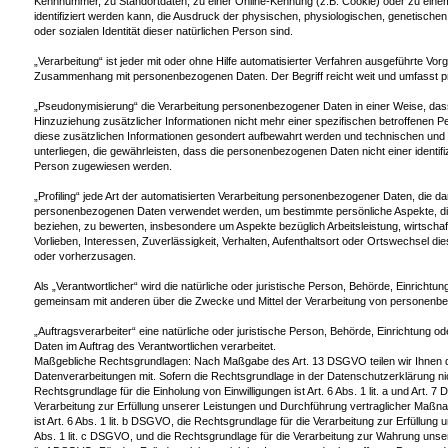
Kennnummer, zu Standortdaten, zu einer Online-Kennung (z.B. Cookie) oder zu ei
identifiziert werden kann, die Ausdruck der physischen, physiologischen, genetischen,
oder sozialen Identität dieser natürlichen Person sind.
„Verarbeitung“ ist jeder mit oder ohne Hilfe automatisierter Verfahren ausgeführte Vo
Zusammenhang mit personenbezogenen Daten. Der Begriff reicht weit und umfasst p
„Pseudonymisierung“ die Verarbeitung personenbezogener Daten in einer Weise, d
Hinzuziehung zusätzlicher Informationen nicht mehr einer spezifischen betroffenen
diese zusätzlichen Informationen gesondert aufbewahrt werden und technischen un
unterliegen, die gewährleisten, dass die personenbezogenen Daten nicht einer identifizi
Person zugewiesen werden.
„Profiling“ jede Art der automatisierten Verarbeitung personenbezogener Daten, die da
personenbezogenen Daten verwendet werden, um bestimmte persönliche Aspekte, die 
beziehen, zu bewerten, insbesondere um Aspekte bezüglich Arbeitsleistung, wirtschaf
Vorlieben, Interessen, Zuverlässigkeit, Verhalten, Aufenthaltsort oder Ortswechsel di
oder vorherzusagen.
Als „Verantwortlicher“ wird die natürliche oder juristische Person, Behörde, Einrichtung
gemeinsam mit anderen über die Zwecke und Mittel der Verarbeitung von personenbe
„Auftragsverarbeiter“ eine natürliche oder juristische Person, Behörde, Einrichtung 
Daten im Auftrag des Verantwortlichen verarbeitet.
Maßgebliche Rechtsgrundlagen: Nach Maßgabe des Art. 13 DSGVO teilen wir Ihnen 
Datenverarbeitungen mit. Sofern die Rechtsgrundlage in der Datenschutzerklärung nic
Rechtsgrundlage für die Einholung von Einwilligungen ist Art. 6 Abs. 1 lit. a und Art. 
Verarbeitung zur Erfüllung unserer Leistungen und Durchführung vertraglicher Maß
ist Art. 6 Abs. 1 lit. b DSGVO, die Rechtsgrundlage für die Verarbeitung zur Erfüllung u
Abs. 1 lit. c DSGVO, und die Rechtsgrundlage für die Verarbeitung zur Wahrung unsere