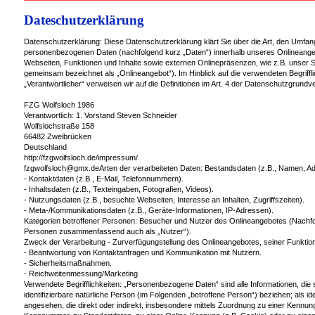
Dateschutzerklärung
Datenschutzerklärung: Diese Datenschutzerklärung klärt Sie über die Art, den Umfa
personenbezogenen Daten (nachfolgend kurz „Daten“) innerhalb unseres Onlineange
Webseiten, Funktionen und Inhalte sowie externen Onlinepräsenzen, wie z.B. unser So
gemeinsam bezeichnet als „Onlineangebot“). Im Hinblick auf die verwendeten Begrifflic
„Verantwortlicher“ verweisen wir auf die Definitionen im Art. 4 der Datenschutzgru
FZG Wolfsloch 1986
Verantwortlich: 1. Vorstand Steven Schneider
Wolfslochstraße 158
66482 Zweibrücken
Deutschland
http://fzgwolfsloch.de/impressum/
fzgwolfsloch@gmx.deArten der verarbeiteten Daten: Bestandsdaten (z.B., Namen, A
- Kontaktdaten (z.B., E-Mail, Telefonnummern).
- Inhaltsdaten (z.B., Texteingaben, Fotografien, Videos).
- Nutzungsdaten (z.B., besuchte Webseiten, Interesse an Inhalten, Zugriffszeiten).
- Meta-/Kommunikationsdaten (z.B., Geräte-Informationen, IP-Adressen).
Kategorien betroffener Personen: Besucher und Nutzer des Onlineangebotes (Nachfo
Personen zusammenfassend auch als „Nutzer“).
Zweck der Verarbeitung - Zurverfügungstellung des Onlineangebotes, seiner Funktio
- Beantwortung von Kontaktanfragen und Kommunikation mit Nutzern.
- Sicherheitsmaßnahmen.
- Reichweitenmessung/Marketing
Verwendete Begrifflichkeiten: „Personenbezogene Daten“ sind alle Informationen, die si
identifizierbare natürliche Person (im Folgenden „betroffene Person“) beziehen; als ide
angesehen, die direkt oder indirekt, insbesondere mittels Zuordnung zu einer Kennu