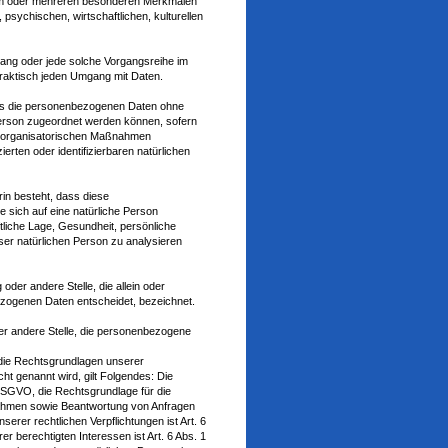
nem oder mehreren besonderen Merkmalen
 psychischen, wirtschaftlichen, kulturellen
rgang oder jede solche Vorgangsreihe im
raktisch jeden Umgang mit Daten.
ass die personenbezogenen Daten ohne
 Person zugeordnet werden können, sofern
d organisatorischen Maßnahmen
erten oder identifizierbaren natürlichen
rin besteht, dass diese
sich auf eine natürliche Person
tliche Lage, Gesundheit, persönliche
eser natürlichen Person zu analysieren
 oder andere Stelle, die allein oder
zogenen Daten entscheidet, bezeichnet.
oder andere Stelle, die personenbezogene
die Rechtsgrundlagen unserer
ht genannt wird, gilt Folgendes: Die
7 DSGVO, die Rechtsgrundlage für die
nahmen sowie Beantwortung von Anfragen
nserer rechtlichen Verpflichtungen ist Art. 6
r berechtigten Interessen ist Art. 6 Abs. 1