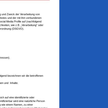
ng und Zweck der Verarbeitung von
botes und der mit ihm verbundenen
cial Media Profile auf (nachfolgend
hkeiten, wie z.B. „Verarbeitung“ oder
ndverordnung (DSGVO).
dressen).
lgend bezeichnen wir die betroffenen
nen und Inhalte.
ch auf eine identifizierte oder
ntifizierbar wird eine natürliche Person
ng wie einem Namen, zu einer