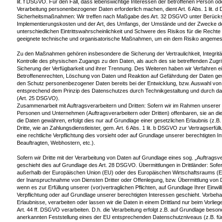
lit. f DSGVO. Für den Fall, dass lebenswichtige Interessen der betroffenen Person od
Verarbeitung personenbezogener Daten erforderlich machen, dient Art. 6 Abs. 1 lit.
Sicherheitsmaßnahmen: Wir treffen nach Maßgabe des Art. 32 DSGVO unter Berücksi
Implementierungskosten und der Art, des Umfangs, der Umstände und der Zwecke de
unterschiedlichen Eintrittswahrscheinlichkeit und Schwere des Risikos für die Rechte
geeignete technische und organisatorische Maßnahmen, um ein dem Risiko angemes
Zu den Maßnahmen gehören insbesondere die Sicherung der Vertraulichkeit, Integritä
Kontrolle des physischen Zugangs zu den Daten, als auch des sie betreffenden Zugrif
Sicherung der Verfügbarkeit und ihrer Trennung. Des Weiteren haben wir Verfahren e
Betroffenenrechten, Löschung von Daten und Reaktion auf Gefährdung der Daten gewä
den Schutz personenbezogener Daten bereits bei der Entwicklung, bzw. Auswahl von
entsprechend dem Prinzip des Datenschutzes durch Technikgestaltung und durch dat
(Art. 25 DSGVO).
Zusammenarbeit mit Auftragsverarbeitern und Dritten: Sofern wir im Rahmen unsere
Personen und Unternehmen (Auftragsverarbeitern oder Dritten) offenbaren, sie an dies
die Daten gewähren, erfolgt dies nur auf Grundlage einer gesetzlichen Erlaubnis (z.B
Dritte, wie an Zahlungsdienstleister, gem. Art. 6 Abs. 1 lit. b DSGVO zur Vertragserfüllun
eine rechtliche Verpflichtung dies vorsieht oder auf Grundlage unserer berechtigten I
Beauftragten, Webhostern, etc.).
Sofern wir Dritte mit der Verarbeitung von Daten auf Grundlage eines sog. „Auftragsv
geschieht dies auf Grundlage des Art. 28 DSGVO. Übermittlungen in Drittländer: Sofern
außerhalb der Europäischen Union (EU) oder des Europäischen Wirtschaftsraums (
der Inanspruchnahme von Diensten Dritter oder Offenlegung, bzw. Übermittlung von Dat
wenn es zur Erfüllung unserer (vor)vertraglichen Pflichten, auf Grundlage Ihrer Einwill
Verpflichtung oder auf Grundlage unserer berechtigten Interessen geschieht. Vorbehalt
Erlaubnisse, verarbeiten oder lassen wir die Daten in einem Drittland nur beim Vorl
Art. 44 ff. DSGVO verarbeiten. D.h. die Verarbeitung erfolgt z.B. auf Grundlage besonde
anerkannten Feststellung eines der EU entsprechenden Datenschutzniveaus (z.B. für