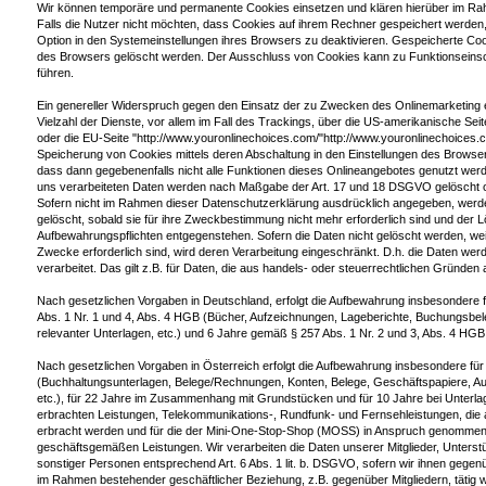
Wir können temporäre und permanente Cookies einsetzen und klären hierüber im Ra
Falls die Nutzer nicht möchten, dass Cookies auf ihrem Rechner gespeichert werden
Option in den Systemeinstellungen ihres Browsers zu deaktivieren. Gespeicherte Co
des Browsers gelöscht werden. Der Ausschluss von Cookies kann zu Funktionsein
führen.
Ein genereller Widerspruch gegen den Einsatz der zu Zwecken des Onlinemarketing 
Vielzahl der Dienste, vor allem im Fall des Trackings, über die US-amerikanische Sei
oder die EU-Seite "http://www.youronlinechoices.com/"http://www.youronlinechoices.
Speicherung von Cookies mittels deren Abschaltung in den Einstellungen des Browsers
dass dann gegebenenfalls nicht alle Funktionen dieses Onlineangebotes genutzt we
uns verarbeiteten Daten werden nach Maßgabe der Art. 17 und 18 DSGVO gelöscht ode
Sofern nicht im Rahmen dieser Datenschutzerklärung ausdrücklich angegeben, werde
gelöscht, sobald sie für ihre Zweckbestimmung nicht mehr erforderlich sind und der 
Aufbewahrungspflichten entgegenstehen. Sofern die Daten nicht gelöscht werden, weil
Zwecke erforderlich sind, wird deren Verarbeitung eingeschränkt. D.h. die Daten wer
verarbeitet. Das gilt z.B. für Daten, die aus handels- oder steuerrechtlichen Gründ
Nach gesetzlichen Vorgaben in Deutschland, erfolgt die Aufbewahrung insbesondere 
Abs. 1 Nr. 1 und 4, Abs. 4 HGB (Bücher, Aufzeichnungen, Lageberichte, Buchungsbe
relevanter Unterlagen, etc.) und 6 Jahre gemäß § 257 Abs. 1 Nr. 2 und 3, Abs. 4 HGB
Nach gesetzlichen Vorgaben in Österreich erfolgt die Aufbewahrung insbesondere fü
(Buchhaltungsunterlagen, Belege/Rechnungen, Konten, Belege, Geschäftspapiere, A
etc.), für 22 Jahre im Zusammenhang mit Grundstücken und für 10 Jahre bei Unterl
erbrachten Leistungen, Telekommunikations-, Rundfunk- und Fernsehleistungen, die 
erbracht werden und für die der Mini-One-Stop-Shop (MOSS) in Anspruch genommen
geschäftsgemäßen Leistungen. Wir verarbeiten die Daten unserer Mitglieder, Unterst
sonstiger Personen entsprechend Art. 6 Abs. 1 lit. b. DSGVO, sofern wir ihnen gegen
im Rahmen bestehender geschäftlicher Beziehung, z.B. gegenüber Mitgliedern, tätig