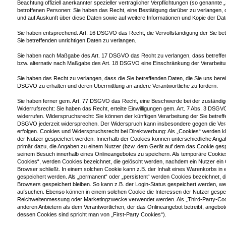
Beachtung offiziell anerkannter spezieller vertraglicher Verpflichtungen (so genannte
betroffenen Personen: Sie haben das Recht, eine Bestätigung darüber zu verlangen, 
und auf Auskunft über diese Daten sowie auf weitere Informationen und Kopie der D
Sie haben entsprechend. Art. 16 DSGVO das Recht, die Vervollständigung der Sie bet
Sie betreffenden unrichtigen Daten zu verlangen.
Sie haben nach Maßgabe des Art. 17 DSGVO das Recht zu verlangen, dass betreffen
bzw. alternativ nach Maßgabe des Art. 18 DSGVO eine Einschränkung der Verarbeitu
Sie haben das Recht zu verlangen, dass die Sie betreffenden Daten, die Sie uns bere
DSGVO zu erhalten und deren Übermittlung an andere Verantwortliche zu fordern.
Sie haben ferner gem. Art. 77 DSGVO das Recht, eine Beschwerde bei der zuständig
Widerrufsrecht: Sie haben das Recht, erteilte Einwilligungen gem. Art. 7 Abs. 3 DSGV
widerrufen. Widerspruchsrecht: Sie können der künftigen Verarbeitung der Sie betre
DSGVO jederzeit widersprechen. Der Widerspruch kann insbesondere gegen die Ver
erfolgen. Cookies und Widerspruchsrecht bei Direktwerbung: Als „Cookies“ werden kl
der Nutzer gespeichert werden. Innerhalb der Cookies können unterschiedliche Anga
primär dazu, die Angaben zu einem Nutzer (bzw. dem Gerät auf dem das Cookie gesp
seinem Besuch innerhalb eines Onlineangebotes zu speichern. Als temporäre Cookies
Cookies“, werden Cookies bezeichnet, die gelöscht werden, nachdem ein Nutzer ein 
Browser schließt. In einem solchen Cookie kann z.B. der Inhalt eines Warenkorbs in 
gespeichert werden. Als „permanent“ oder „persistent“ werden Cookies bezeichnet, 
Browsers gespeichert bleiben. So kann z.B. der Login-Status gespeichert werden, w
aufsuchen. Ebenso können in einem solchen Cookie die Interessen der Nutzer gespei
Reichweitenmessung oder Marketingzwecke verwendet werden. Als „Third-Party-Coo
anderen Anbietern als dem Verantwortlichen, der das Onlineangebot betreibt, angebo
dessen Cookies sind spricht man von „First-Party Cookies“).